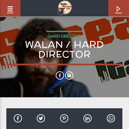
HARD DIRECTOR
WALAN / HARD
DIRECTOR
Brano in onda
Heavy Radio [8VJ]
The League