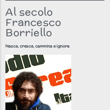
Al secolo
Francesco
Clicca PLAY!
Non si sente? Clicca qui!
Borriello
Radio scream italia
Nasce, cresce, cammina e ignora