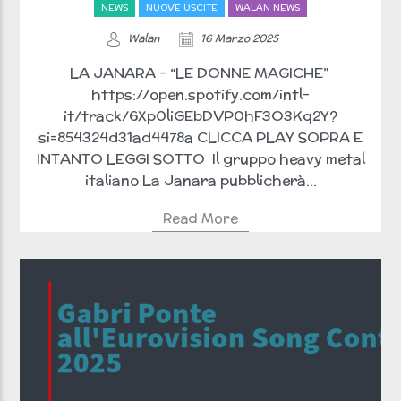
NEWS
NUOVE USCITE
WALAN NEWS
Walan
16 Marzo 2025
LA JANARA – “LE DONNE MAGICHE”
https://open.spotify.com/intl-
it/track/6Xp0liGEbDVP0hF3O3Kq2Y?
si=854324d31ad4478a CLICCA PLAY SOPRA E
INTANTO LEGGI SOTTO Il gruppo heavy metal
italiano La Janara pubblicherà...
Read More