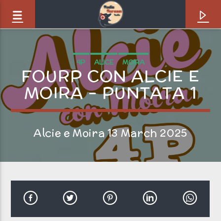
4P
ALICE
MOIRA
FOURP CON ALCIE E
MOIRA – PUNTATA 1
Alcie e Moira 13 March 2025
Brano in onda
Hangin On [8Vt]
SEKS