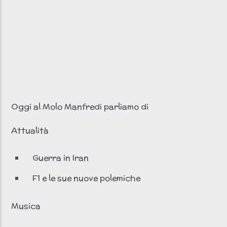
Clicca PLAY!
Non si sente? Clicca qui!
Radio scream italia
Oggi al Molo Manfredi parliamo di
Attualità
Guerra in Iran
F1 e le sue nuove polemiche
Musica