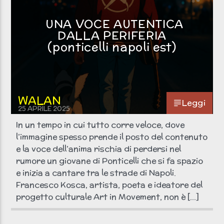
UNA VOCE AUTENTICA
DALLA PERIFERIA
Clicca PLAY!
Non si sente? Clicca qui!
(ponticelli napoli est)
Radio scream italia
WALAN
Leggi
25 APRILE 2025
In un tempo in cui tutto corre veloce, dove
l’immagine spesso prende il posto del contenuto
e la voce dell’anima rischia di perdersi nel
rumore un giovane di Ponticelli che si fa spazio
e inizia a cantare tra le strade di Napoli.
Francesco Kosca, artista, poeta e ideatore del
progetto culturale Art in Movement, non è […]