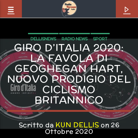
DELLISNEWS
RADIO NEWS
SPORT
GIRO D’ITALIA 2020:
LA FAVOLA DI
GEOGHEGAN HART,
NUOVO PRODIGIO DEL
CICLISMO
BRITANNICO
Brano in onda
KUN DELLIS
Scritto da
on 26
Touch and Go [8V6]
Ottobre 2020
The Split Squad