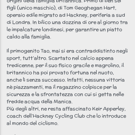
origini della famiglia britannica. Primo di ben sei
figli (unico maschio), di Tom Geoghegan Hart,
operaio edile migrato ad Hackney, periferia a sud
di Londra. In bilico una dozzina di ore al giorno tra
le impalcature londinesi, per garantire un piatto
caldo alla famiglia.
Il primogenito Tao, mai si era contraddistinto negli
sport, tutt’altro. Scartato nel calcio appena
tredicenne, per il suo fisico gracile e magrolino, il
britannico ha poi provato fortuna nel nuoto,
anche lì senza successo. Infatti, nessuna vittoria
nè piazzamenti, ma il ragazzino colpisce per la
sicurezza e la sfrontatezza con cui si getta nelle
fredde acqua della Manica.
Più degli altri, ne resta affascinato Keir Apperley,
coach dell’Hackney Cycling Club che lo introduce
al mondo del ciclismo.