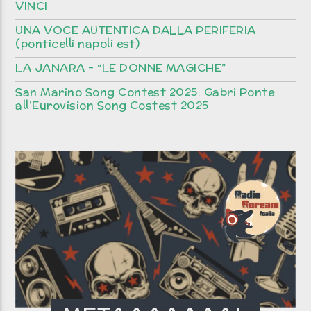
VINCI
UNA VOCE AUTENTICA DALLA PERIFERIA
(ponticelli napoli est)
LA JANARA – “LE DONNE MAGICHE”
San Marino Song Contest 2025: Gabri Ponte
all’Eurovision Song Costest 2025