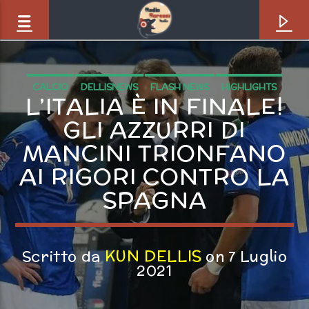
CALCIO
DELLISNEWS
FLASH NEWS
HIGHLIGHTS
L’ITALIA È IN FINALE!
INFO RADIO
RADIO NEWS
SPORT
WORLD
GLI AZZURRI DI
MANCINI TRIONFANO
AI RIGORI CONTRO LA
SPAGNA
KUN DELLIS
Scritto da
on 7 Luglio
Brano in onda
2021
lemmings in love [8Ws]
pornophonique