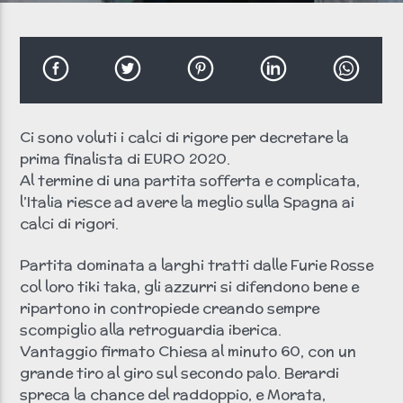
Clicca PLAY!
Non si sente? Clicca qui!
Ci sono voluti i calci di rigore per decretare la
Radio scream italia
prima finalista di EURO 2020.
Al termine di una partita sofferta e complicata,
l’Italia riesce ad avere la meglio sulla Spagna ai
calci di rigori.
Partita dominata a larghi tratti dalle Furie Rosse
col loro tiki taka, gli azzurri si difendono bene e
ripartono in contropiede creando sempre
scompiglio alla retroguardia iberica.
Vantaggio firmato Chiesa al minuto 60, con un
grande tiro al giro sul secondo palo. Berardi
spreca la chance del raddoppio, e Morata,