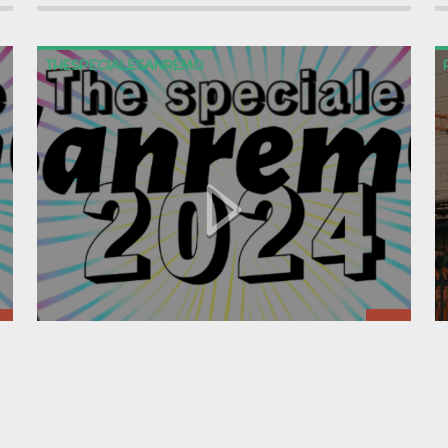
THESPECIALESANREMO
N
THE SPECIALE SANREMO CON
WALAN, PEPPEFORESTA,