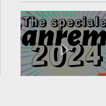
THESPECIALESANREMO
WALAN
THE SPECIALE SANREMO CO
WALAN, PAOLIBBE,