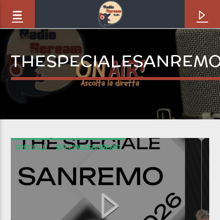
THESPECIALESANREM
SPECIALE
SPECIALESANREMO
THESPECIALESANREMO
Brano in onda
Pubblicità [1yk]
Reggaeton boom boom