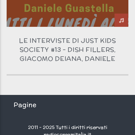
ITALIAN RAP
LEINTERVISTEDIJUSTKIDSSOCIETY
RAP
Clicca PLAY!
Non si sente? Clicca qui!
SINGLE
TUTTO TORNA
LE INTERVISTE DI JUST KIDS
SOCIETY #13 – DISH FILLERS,
Radio scream italia
GIACOMO DEIANA, DANIELE
GUASTELLA
Pagine
2011 - 2025 Tutti i diritti riservati
radioscreamitalia.it