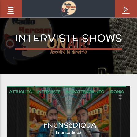
INTERVISTE SHOWS
ATTUALITÀ
INTERVISTE
INTRATTENIMENTO
IRONIA
Brano in onda
#NUNSòDIQUA
Pterodactyl [8Wv]
Circa Vitae
#nunsòdiqua