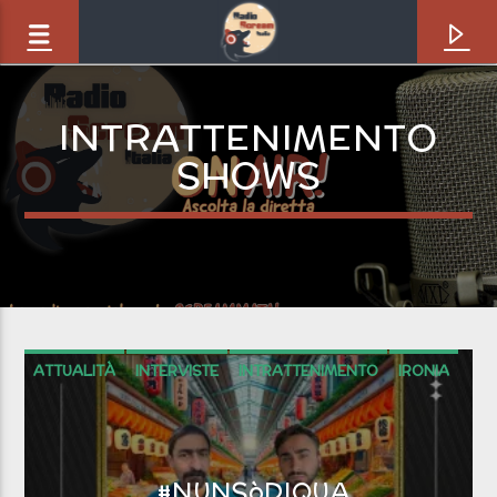
INTRATTENIMENTO
SHOWS
ATTUALITÀ
INTERVISTE
INTRATTENIMENTO
IRONIA
Brano in onda
Starry Void [8WL]
Lungs For Gills
#NUNSòDIQUA