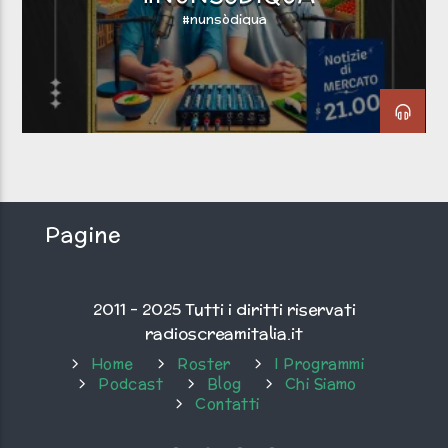
#nunsòdiqua
Clicca PLAY!
Non si sente? Clicca qui!
Radio scream italia
Pagine
2011 - 2025 Tutti i diritti riservati
radioscreamitalia.it
Home
Roster
I Programmi
Podcast
Blog
Chi Siamo
Contatti